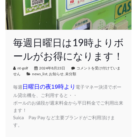
毎週日曜日は19時よりボ
ールがお得になります！
nt-golf
2024年8月23日
コメントを受け付けていま
せん
news_list
,
お知らせ
,
未分類
日曜日の夜19時より
毎週
電子マネー決済でボー
ル貸出機を、ご利用すると・・
ボールのお値段が週末料金から平日料金でご利用出来
ます！
Suica Pay Pay など主要ブランドがご利用頂けま
す。