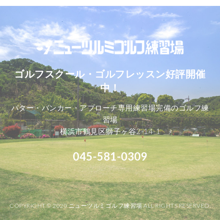
ゴルフスクール・ゴルフレッスン好評開催
中！
パター・バンカー・アプローチ専用練習場完備のゴルフ練
習場
横浜市鶴見区獅子ヶ谷2-14-1
045-581-0309
COPYRIGHT © 2020 ニューツルミゴルフ練習場 ALL RIGHTS RESERVED.