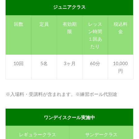
ジュニアクラス
回数
定員
有効期
レッス
税込料
限
ン時間
金
１回あ
たり
10回
5名
3ヶ月
60分
10,000
円
※入場料・受講料が含まれます。※練習ボール代別途
ワンデイスクール実施中
レギュラークラス
サンデークラス