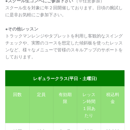
●スクール生コンペにご参加下さい
（※任意参加）
スクール生を対象に年２回開催しております。日頃の腕試し
に是非お気軽にご参加下さい。
●その他レッスン
トラックマンレンジやタブレットを利用し客観的なスイング
チェックや、実際のコースを想定した傾斜板を使ったレッス
ンなど、様々なメニューで皆様のスキルアップのサポートを
しております。
レギュラークラス(平日・土曜日)
回数
定員
有効期
レッス
税込料
限
ン時間
金
１回あ
たり