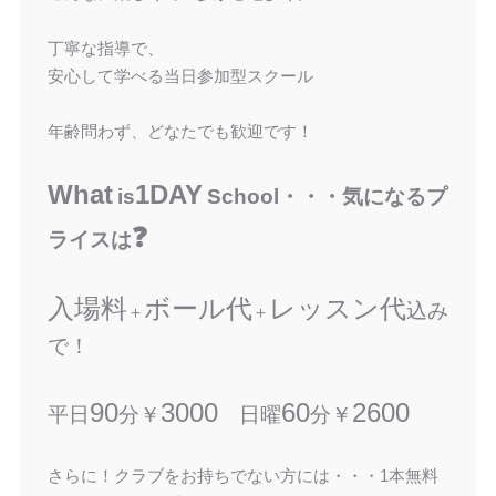
丁寧な指導で、
安心して学べる当日参加型スクール
年齢問わず、どなたでも歓迎です！
What
1DAY
is
School・・・気になるプ
❓
ライスは
入場料
ボール代
レッスン代
込み
＋
＋
で！
90
3000
60
2600
平日
分￥
日曜
分￥
さらに！クラブをお持ちでない方には・・・1本無料