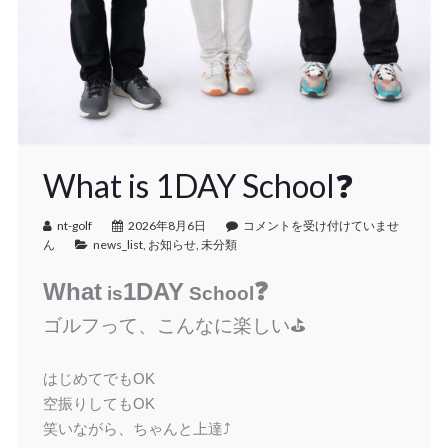
What is 1DAY School❓
nt-golf
2026年8月6日
コメントを受け付けていませ
ん
news_list
,
お知らせ
,
未分類
What
1DAY
❓
is
School
ゴルフって、こんなに楽しい⛳️
はじめてでもOK
空振りしてもOK
笑いながら、ちゃんと上達⤴️