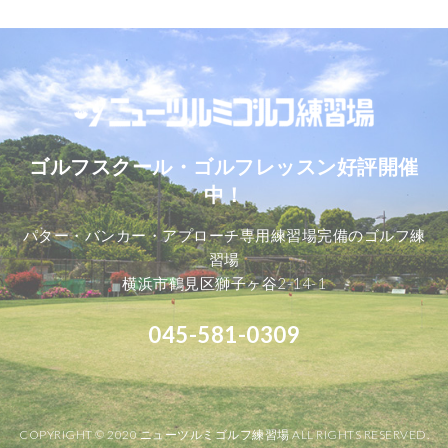
ゴルフスクール・ゴルフレッスン好評開催
中！
パター・バンカー・アプローチ専用練習場完備のゴルフ練
習場
横浜市鶴見区獅子ヶ谷2-14-1
045-581-0309
COPYRIGHT © 2020 ニューツルミゴルフ練習場 ALL RIGHTS RESERVED.