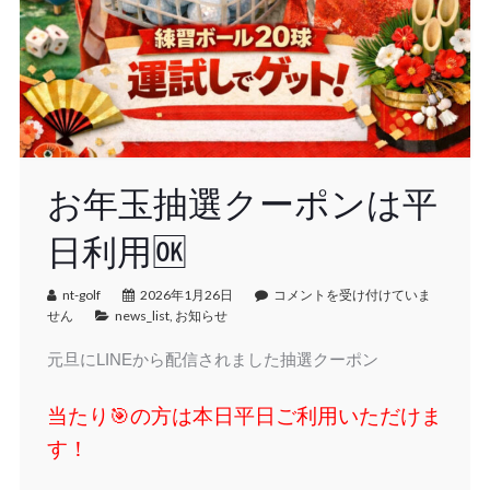
お年玉抽選クーポンは平
日利用🆗
nt-golf
2026年1月26日
コメントを受け付けていま
せん
news_list
,
お知らせ
元旦にLINEから配信されました抽選クーポン
当たり🎯の方は本日平日ご利用いただけま
す！